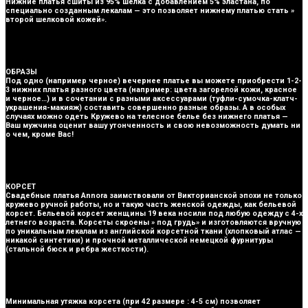
Нижние платья сшиты из 95% шелка с добавлением 5% эластана, по
специально созданным лекалам — это позволяет нижнему платью стать »
второй шелковой кожей».
ОБРАЗЫ
Под одно (например черное) вечернее платье вы можете приобрести 1-2-
3 нижних платья разного цвета (например: цвета загорелой кожи, красное
и черное…) и в сочетании с разными аксессуарами (туфли-сумочка-клатч-
украшения-макияж) составить совершенно разные образы. А в особых
случаях можно одеть Кружево на телесное белье без нижнего платья —
Ваш мужчина оценит вашу утонченность и свою невозможность думать ни
о чем, кроме Вас!
КОРСЕТ
Cвадебные платья Annora заимствовали от Викторианской эпохи не только
кружево ручной работы, но и такую часть женской одежды, как бельевой
корсет. Бельевой корсет женщины 19 века носили под любую одежду с 4-х
летнего возраста. Корсеты скроены » под грудь» и изготовляются вручную
по уникальным лекалам из английской корсетной ткани (хлопковый атлас —
никакой синтетики) и прочной металлической немецкой фурнитуры
(стальной бюск и ребра жесткости).
Минимальная утяжка корсета (при 42 размере : 4-5 см) позволяет