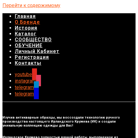
Перейти к содержимому
Главная
О Бренде
История
Каталог
СООБЩЕСТВО
ОБУЧЕНИЕ
Личный Кабинет
Регистрация
Контакты
youtube
instagram
telegram
telegram
Изучив антикварные образцы, мы воссоздали технологию ручного
производства настоящего Ирландского Кружева (ИК) и создали
уникальную коллекцию одежды для Вас!
Ирландское Кружево полностью ручной работы, выполненное из