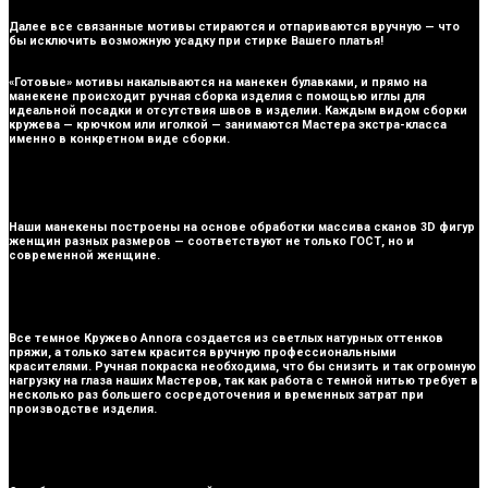
Далее все связанные мотивы стираются и отпариваются вручную — что
бы исключить возможную усадку при стирке Вашего платья!
«Готовые» мотивы накалываются на манекен булавками, и прямо на
манекене происходит ручная сборка изделия с помощью иглы для
идеальной посадки и отсутствия швов в изделии. Каждым видом сборки
кружева — крючком или иголкой — занимаются Мастера экстра-класса
именно в конкретном виде сборки.
Наши манекены построены на основе обработки массива сканов 3D фигур
женщин разных размеров — соответствуют не только ГОСТ, но и
современной женщине.
Все темное Кружево Annora создается из светлых натурных оттенков
пряжи, а только затем красится вручную профессиональными
красителями. Ручная покраска необходима, что бы снизить и так огромную
нагрузку на глаза наших Мастеров, так как работа с темной нитью требует в
несколько раз большего сосредоточения и временных затрат при
производстве изделия.