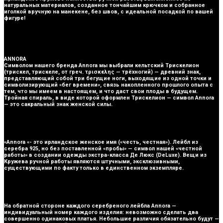
натуральных материалов, созданное тончайшим крючком и собранное
иголкой вручную на манекене, без швов, с идеальной посадкой по вашей
фигуре!
ANNORA
Символом нашего бренда Annora мы выбрали кельтский Трискелион
(трискел, трискеле, от греч. τρισκελης — трёхногий) — древний знак,
представляющий собой три бегущие ноги, выходящие из одной точки и
символизирующий «бег времени», связь накопленного прошлого опыта с
тем, что мы имеем в настоящем, и что даст свои плоды в будущем.
Тройная спираль, в виде которой оформлен Трискелион — символ Annora
— это сакральный знак женской силы.
«Annora «- это ирландское женское имя («честь, честная»). Лейбл из
серебра 925, но без поставленной «пробы» — символ нашей «честной
работы» в создании одежды экстра-класса Де Люкс (DeLuxe). Вещи из
Кружева ручной работы являются штучными, эксклюзивными,
существующими по факту только в единственном экземпляре.
На обратной стороне каждого серебреного лейбла Annora —
индивидуальный номер каждого изделия: невозможно сделать два
совершенно одинаковых платья. Небольшие различия обязательно будут —