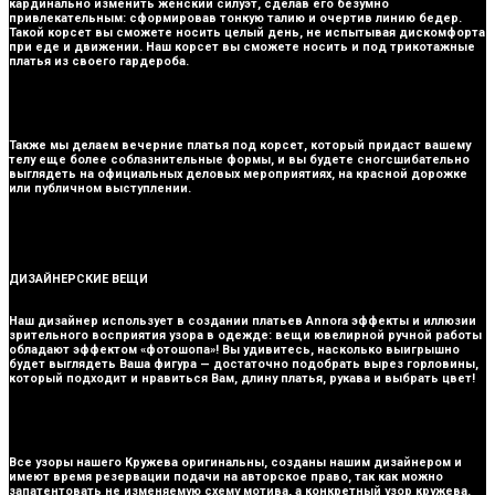
кардинально изменить женский силуэт, сделав его безумно
привлекательным: сформировав тонкую талию и очертив линию бедер.
Такой корсет вы сможете носить целый день, не испытывая дискомфорта
при еде и движении. Наш корсет вы сможете носить и под трикотажные
платья из своего гардероба.
Также мы делаем вечерние платья под корсет, который придаст вашему
телу еще более соблазнительные формы, и вы будете сногсшибательно
выглядеть на официальных деловых мероприятиях, на красной дорожке
или публичном выступлении.
ДИЗАЙНЕРСКИЕ ВЕЩИ
Наш дизайнер использует в создании платьев Annora эффекты и иллюзии
зрительного восприятия узора в одежде: вещи ювелирной ручной работы
обладают эффектом «фотошопа»! Вы удивитесь, насколько выигрышно
будет выглядеть Ваша фигура — достаточно подобрать вырез горловины,
который подходит и нравиться Вам, длину платья, рукава и выбрать цвет!
Все узоры нашего Кружева оригинальны, созданы нашим дизайнером и
имеют время резервации подачи на авторское право, так как можно
запатентовать не изменяемую схему мотива, а конкретный узор кружева.