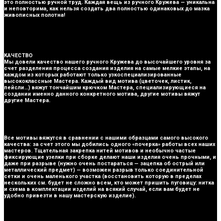
это полностью ручной труд. Каждая вещь из ручного Кружева — уникальна
и неповторима, как нельзя создать два полностью одинаковых до мазка
живописных полотна!
КАЧЕСТВО
Мы довели качество нашего ручного Кружева до высочайшего уровня за
счет разделения процесса создания изделия на самые мелкие этапы, на
каждом из которых работают только узкоспециализированные
высококлассные Мастера. Каждый вид мотива (цветочек, листик,
пейсли…) вяжут тончайшим крючком Мастера, специализирующиеся на
создании именно данного конкретного мотива, другие мотивы вяжут
другие Мастера.
Все мотивы вяжутся в сравнении с нашими образцами самого высокого
качества: за счет этого мы добились одного «почерка» работы всех наших
мастеров. Тщательная закрепка нитей мотивов и необычно частые
фиксирующие узелки при сборке делают наши изделия очень прочными, и
даже при разрыве (нужно очень постараться — зацепка об острый или
металлический предмет) — возможен разрыв только соединительной
сетки и очень маленького участка (восстановить которую в пределах
нескольких см. будет не сложно всем, кто может пришить пуговицу: нитка
и схема в комплектации изделий на всякий случай, если вам будет не
удобно привезти в нашу мастерскую изделие).