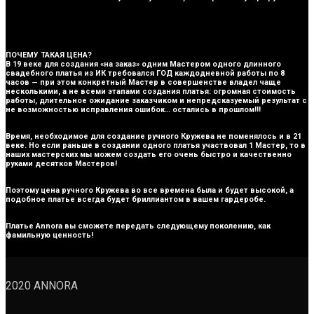
ПОЧЕМУ ТАКАЯ ЦЕНА?
В 19 веке для создания «на заказ» одним Мастером одного длинного
свадебного платья из ИК требовался ГОД каждодневной работы по 8
часов — при этом конкретный Мастер в совершенстве владел чаще
несколькими, а не всеми этапами создания платья: огромная стоимость
работы, длительное ожидание заказчиком и непредсказуемый результат с
не возможностью исправления ошибок… остались в прошлом!!!
Время, необходимое для создание ручного Кружева не поменялось и в 21
веке. Но если раньше в создании одного платья участвовал 1 Мастер, то в
наших мастерских мы можем создать его очень быстро и качественно
руками десятков Мастеров!
Поэтому цена ручного Кружева во все времена была и будет высокой, а
подобное платье всегда будет бриллиантом в вашем гардеробе.
Платье Annora вы сможете передать следующему поколению, как
фамильную ценность!
2020 ANNORA