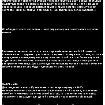
Отработанная технология ручной покраски кружева дает дополнительную
защиту хлопкового волокна, повышает износостойкость нити и не дает
окраски вещей, которые контактируют с Кружевом при самом тесном
контакте (нижнее платье, топ, белье… или мужчина в белой рубашке..)
ИК обладает эластичностью — поэтому размерная сетка наших изделий
такова:
Вы можете не волноваться, если вдруг наберете вес на 1-1.5 размера
больше вашего: Кружево растянется и примет форму вашего тела, когда же
вы придете к исходному весу — просто постирайте его в более горячей
воде около 60 градусов, отожмите в махровом полотенце и высушите в
расправленном виде: бриды (соединения) как пружинки примут прежнюю
форму и платье вновь будет идеально сидеть на Вас!
МАТЕРИАЛЫ
Для создания нашего Кружева мы используем пряжу из 100%
мерсеризованного хлопка высшего качества тугой скрутки, изделия из
такой нити отличаются износостойкостью, гигроскопичностью, легко
стираются и подходят для детей и людей с чувствительной кожей.